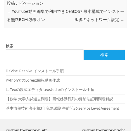
投稿ナビゲーション
←
YouTube動画編集で利用でき
CentOS7 最小構成でインストー
る無料BGM,効果オン
ル後のネットワーク設定
→
検索
検索
DaVinci Resolve インストール手順
PythonでのLorenz回転動画作成
LaTexの数式エディタ texstudioのインストール手順
【数学 大学入試過去問題】回転移動行列の帰納法証明問題解説
基本情報技術者令和3年免除試験 午前問56 Service Level Agreement
custom footer text left
custom footer text right