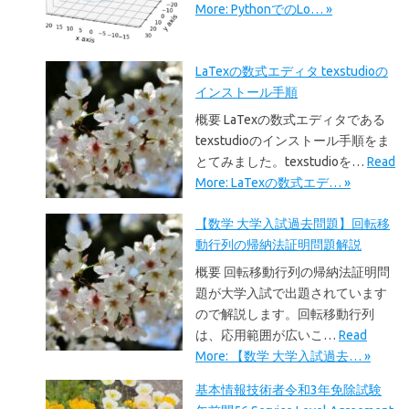
More: PythonでのLo… »
LaTexの数式エディタ texstudioの
インストール手順
概要 LaTexの数式エディタである
texstudioのインストール手順をま
とてみました。texstudioを…
Read
More: LaTexの数式エデ… »
【数学 大学入試過去問題】回転移
動行列の帰納法証明問題解説
概要 回転移動行列の帰納法証明問
題が大学入試で出題されています
ので解説します。回転移動行列
は、応用範囲が広いこ…
Read
More: 【数学 大学入試過去… »
基本情報技術者令和3年免除試験