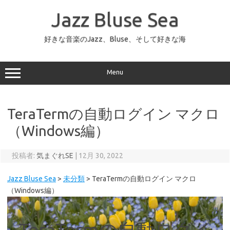
コ
ン
Jazz Bluse Sea
テ
ン
ツ
へ
好きな音楽のJazz、Bluse、そして好きな海
ス
キ
ッ
プ
Menu
TeraTermの自動ログイン マクロ
（Windows編）
投稿者:
気まぐれSE
|
12月 30, 2022
Jazz Bluse Sea
>
未分類
>
TeraTermの自動ログイン マクロ
（Windows編）
TeraTermの自動ログイ