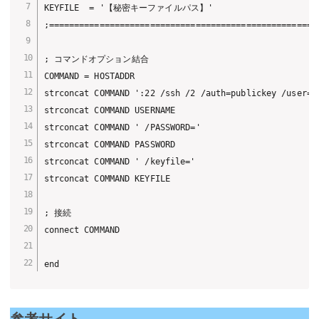
KEYFILE  = '【秘密キーファイルパス】'

;======================================================
; コマンドオプション結合

COMMAND = HOSTADDR

strconcat COMMAND ':22 /ssh /2 /auth=publickey /user='

strconcat COMMAND USERNAME

strconcat COMMAND ' /PASSWORD='

strconcat COMMAND PASSWORD

strconcat COMMAND ' /keyfile='

strconcat COMMAND KEYFILE

; 接続

connect COMMAND

end
参考サイト