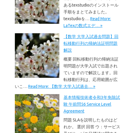
あるtexstudioのインストール
手順をまとてみました。
texstudioを…
Read More:
LaTexの数式エデ… »
【数学 大学入試過去問題】回
転移動行列の帰納法証明問題
解説
概要 回転移動行列の帰納法証
明問題が大学入試で出題され
ていますので解説します。回
転移動行列は、応用範囲が広
いこ…
Read More: 【数学 大学入試過去… »
基本情報技術者令和3年免除試
験 午前問56 Service Level
Agreement
問題 SLAを説明したものはど
れか。 選択 回答 ウ：サービス