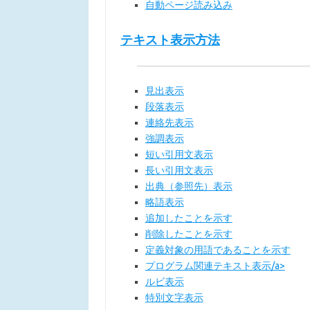
自動ページ読み込み
テキスト表示方法
見出表示
段落表示
連絡先表示
強調表示
短い引用文表示
長い引用文表示
出典（参照先）表示
略語表示
追加したことを示す
削除したことを示す
定義対象の用語であることを示す
プログラム関連テキスト表示/a>
ルビ表示
特別文字表示