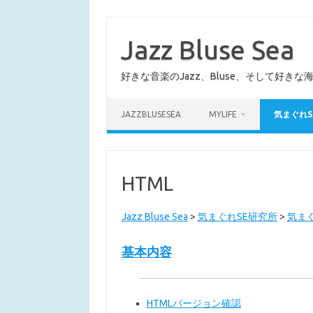
コ
ン
テ
Jazz Bluse Sea
ン
ツ
へ
好きな音楽のJazz、Bluse、そして好きな
ス
キ
ッ
プ
JAZZBLUSESEA
MYLIFE
気まぐれS
HTML
Jazz Bluse Sea
>
気まぐれSE研究所
>
気ま
基本内容
HTMLバージョン確認