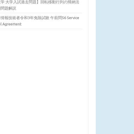
数学 大学入試過去問題】回転移動行列の帰納法
明問題解説
情報技術者令和3年免除試験 午前問56 Service
el Agreement