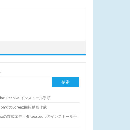
索
検索
Vinci Resolve インストール手順
thonでのLorenz回転動画作成
Texの数式エディタ texstudioのインストール手