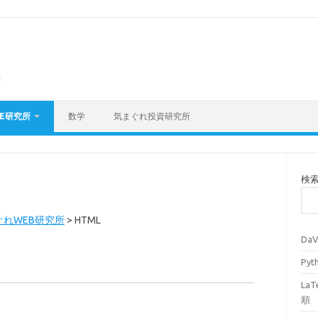
海
E研究所
数学
気まぐれ投資研究所
検
ぐれWEB研究所
>
HTML
Da
Py
La
順