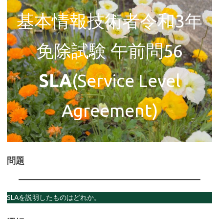
基本情報技術者令和3年
免除試験 午前問56
SLA
(Service Level
Agreement)
問題
SLAを説明したものはどれか。