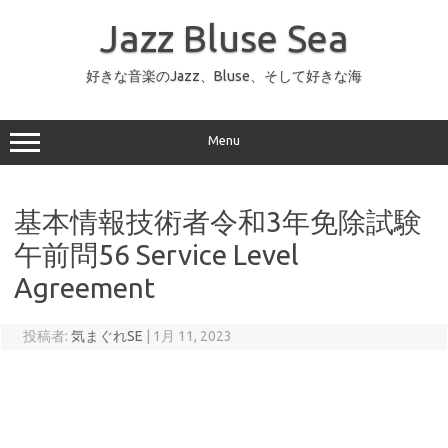
コ
ン
Jazz Bluse Sea
テ
ン
ツ
へ
好きな音楽のJazz、Bluse、そして好きな海
ス
キ
ッ
プ
Menu
基本情報技術者令和3年免除試験
午前問56 Service Level
Agreement
投稿者:
気まぐれSE
|
1月 11, 2023