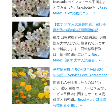
texstudioのインストール手順をま
とてみました。texstudioを…
Read
More: LaTexの数式エデ… »
【数学 大学入試過去問題】回転移
動行列の帰納法証明問題解説
概要 回転移動行列の帰納法証明問
題が大学入試で出題されています
ので解説します。回転移動行列
は、応用範囲が広いこ…
Read
More: 【数学 大学入試過去… »
基本情報技術者令和3年免除試験
午前問56 Service Level Agreement
問題 SLAを説明したものはどれ
か。 選択 回答 ウ：サービス及びサ
ービス目標値に関するサービス提
供者と顧客間…
Read More: 基本情
報技術者令和3… »