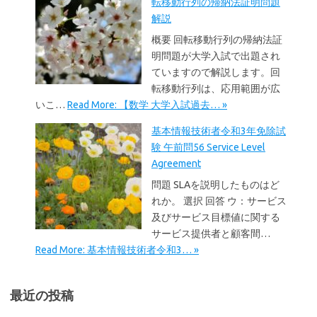
転移動行列の帰納法証明問題
解説
概要 回転移動行列の帰納法証
明問題が大学入試で出題され
ていますので解説します。回
転移動行列は、応用範囲が広
いこ…
Read More: 【数学 大学入試過去… »
基本情報技術者令和3年免除試
験 午前問56 Service Level
Agreement
問題 SLAを説明したものはど
れか。 選択 回答 ウ：サービス
及びサービス目標値に関する
サービス提供者と顧客間…
Read More: 基本情報技術者令和3… »
最近の投稿