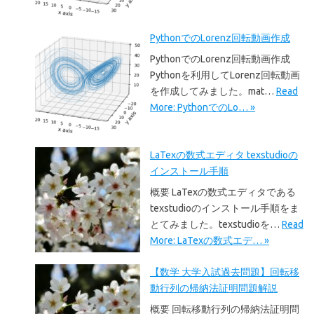
PythonでのLorenz回転動画作成
PythonでのLorenz回転動画作成
Pythonを利用してLorenz回転動画
を作成してみました。mat…
Read
More: PythonでのLo… »
LaTexの数式エディタ texstudioの
インストール手順
概要 LaTexの数式エディタである
texstudioのインストール手順をま
とてみました。texstudioを…
Read
More: LaTexの数式エデ… »
【数学 大学入試過去問題】回転移
動行列の帰納法証明問題解説
概要 回転移動行列の帰納法証明問