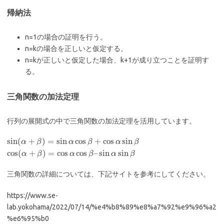
帰納法
n=1の場合の証明を行う。
n=kの場合を正しいと仮定する。
n=kが正しいと仮定した場合、k+1が成り立つことを証明す
る。
三角関数の加法定理
行列の展開式の中で三角関数の加法定理を活用しています。
sin
(
+
)
=
sin
cos
+
cos
sin
α
β
α
β
α
β
cos
(
+
)
=
cos
cos
–
sin
sin
α
β
α
β
α
β
三角関数の詳細については、下記サイトを参考にしてください。
https://www.se-
lab.yokohama/2022/07/14/%e4%b8%89%e8%a7%92%e9%96%a2
%e6%95%b0