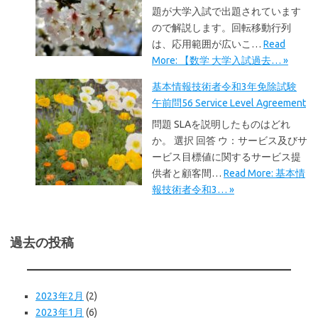
題が大学入試で出題されています
ので解説します。回転移動行列
は、応用範囲が広いこ…
Read
More: 【数学 大学入試過去… »
基本情報技術者令和3年免除試験
午前問56 Service Level Agreement
問題 SLAを説明したものはどれ
か。 選択 回答 ウ：サービス及びサ
ービス目標値に関するサービス提
供者と顧客間…
Read More: 基本情
報技術者令和3… »
過去の投稿
2023年2月
(2)
2023年1月
(6)