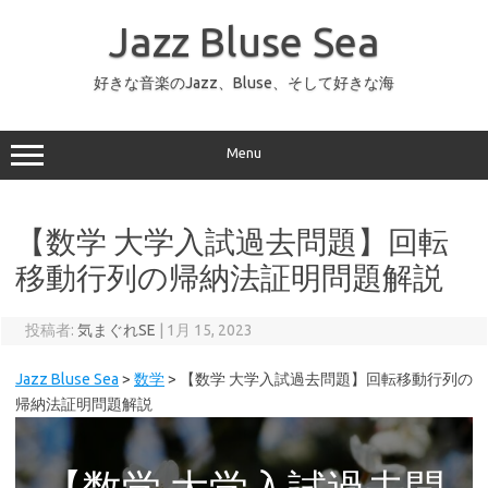
コ
ン
Jazz Bluse Sea
テ
ン
ツ
へ
好きな音楽のJazz、Bluse、そして好きな海
ス
キ
ッ
プ
Menu
【数学 大学入試過去問題】回転
移動行列の帰納法証明問題解説
投稿者:
気まぐれSE
|
1月 15, 2023
Jazz Bluse Sea
>
数学
>
【数学 大学入試過去問題】回転移動行列の
帰納法証明問題解説
【数学 大学入試過去問