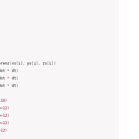
)
)
orenz
(
xs
[
i
]
,
 ys
[
i
]
,
 zs
[
i
]
)
dot 
*
 dt
)
dot 
*
 dt
)
dot 
*
 dt
)
110
)
e
=
12
)
e
=
12
)
e
=
12
)
=
12
)