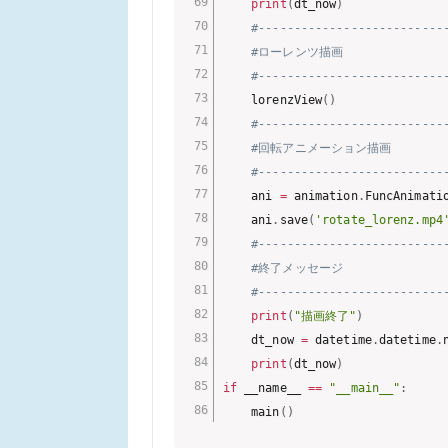
print
(
dt_now
)
#--------------------------
#ローレンツ描画
#--------------------------
    lorenzView
(
)
#--------------------------
#回転アニメーション描画
#--------------------------
    ani 
=
 animation
.
FuncAnimati
    ani
.
save
(
'rotate_lorenz.mp4
#--------------------------
#終了メッセージ
#--------------------------
print
(
"描画終了"
)
    dt_now 
=
 datetime
.
datetime
.
print
(
dt_now
)
if
 __name__ 
==
"__main__"
:
    main
(
)