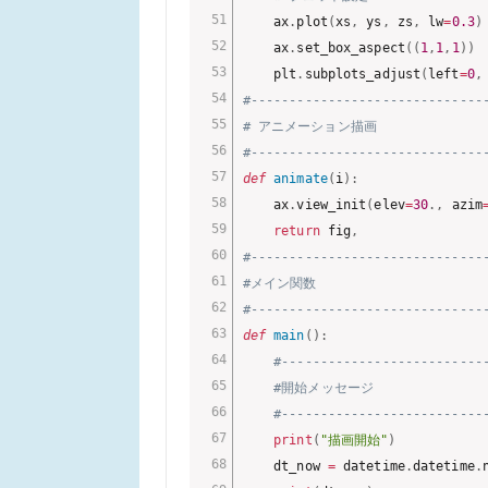
    ax
.
plot
(
xs
,
 ys
,
 zs
,
 lw
=
0.3
)
    ax
.
set_box_aspect
(
(
1
,
1
,
1
)
)
    plt
.
subplots_adjust
(
left
=
0
,
#------------------------------
# アニメーション描画
#------------------------------
def
animate
(
i
)
:
    ax
.
view_init
(
elev
=
30
.
,
 azim
return
 fig
,
#------------------------------
#メイン関数
#------------------------------
def
main
(
)
:
#--------------------------
#開始メッセージ
#--------------------------
print
(
"描画開始"
)
    dt_now 
=
 datetime
.
datetime
.