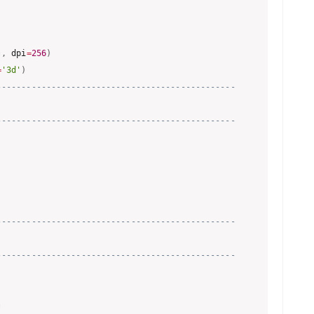
)
,
 dpi
=
256
)
=
'3d'
)
------------------------------------------------
------------------------------------------------
------------------------------------------------
------------------------------------------------
)