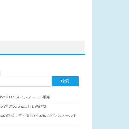
索
検索
Vinci Resolve インストール手順
thonでのLorenz回転動画作成
Texの数式エディタ texstudioのインストール手