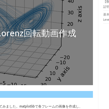
【
証
基本
Lev
のLorenz回転動画作成
てみました。matplotlibで各フレームの画像を作成し、