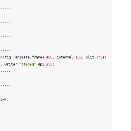
------
------
------
------
on
(
fig
,
 animate
,
frames
=
400
,
 interval
=
150
,
 blit
=
True
)
'
,
 writer
=
"ffmpeg"
,
dpi
=
256
)
------
------
now
(
)