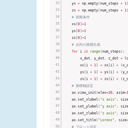
    ys 
=
 np
.
empty
(
num_steps 
+
1
    zs 
=
 np
.
empty
(
num_steps 
+
1
# 初期条件
    xs
[
0
]
=
1
    ys
[
0
]
=
1
    zs
[
0
]
=
1
# 点列の座標生成
for
 i 
in
range
(
num_steps
)
:
        x_dot
,
 y_dot
,
 z_dot 
=
 l
        xs
[
i 
+
1
]
=
 xs
[
i
]
+
(
x_
        ys
[
i 
+
1
]
=
 ys
[
i
]
+
(
y_
        zs
[
i 
+
1
]
=
 zs
[
i
]
+
(
z_
# 座標軸設定
    ax
.
view_init
(
elev
=
20
,
 azim
=
    ax
.
set_xlabel
(
"x axis"
,
 siz
    ax
.
set_ylabel
(
"y axis"
,
 siz
    ax
.
set_zlabel
(
"z axis"
,
 siz
    ax
.
set_title
(
"Lorenz"
,
 size
# プロット設定