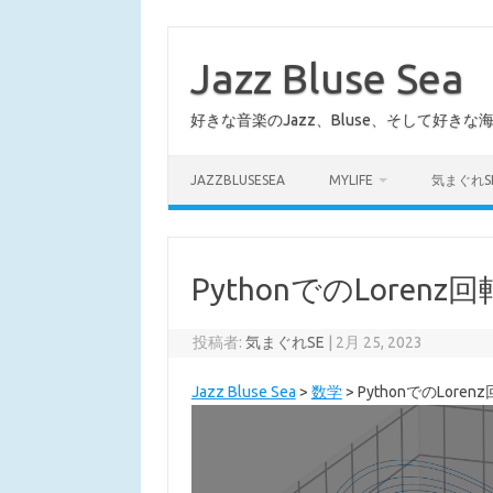
コ
ン
テ
Jazz Bluse Sea
ン
ツ
へ
好きな音楽のJazz、Bluse、そして好きな
ス
キ
ッ
プ
JAZZBLUSESEA
MYLIFE
気まぐれS
PythonでのLoren
投稿者:
気まぐれSE
|
2月 25, 2023
Jazz Bluse Sea
>
数学
>
PythonでのLore