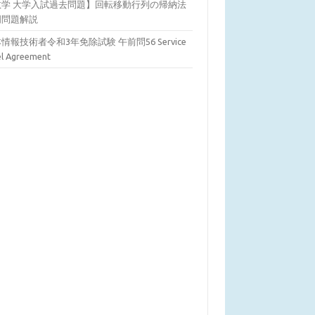
数学 大学入試過去問題】回転移動行列の帰納法
明問題解説
情報技術者令和3年免除試験 午前問56 Service
el Agreement