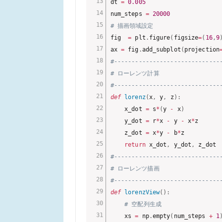
dt 
=
0.005
num_steps 
=
20000
# 描画領域設定
fig  
=
 plt
.
figure
(
figsize
=
(
16
,
9
ax 
=
 fig
.
add_subplot
(
projection
#------------------------------
# ローレンツ計算
#------------------------------
def
lorenz
(
x
,
 y
,
 z
)
:
    x_dot 
=
 s
*
(
y 
-
 x
)
    y_dot 
=
 r
*
x 
-
 y 
-
 x
*
z

    z_dot 
=
 x
*
y 
-
 b
*
z

return
 x_dot
,
 y_dot
,
#------------------------------
# ローレンツ描画
#------------------------------
def
lorenzView
(
)
:
# 空配列生成
    xs 
=
 np
.
empty
(
num_steps 
+
1