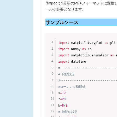
ffmpegで1分弱のMP4フォーマットに変
ールが必要となります。
サンプルソース
import
 matplotlib
.
pyplot 
as
import
 numpy 
as
import
 matplotlib
.
animation 
as
import
#------------------------------
# 変数設定
#------------------------------
#ローレンツ初期値
s
=
10
r
=
28
b
=
8
/
3
# 時間の設定