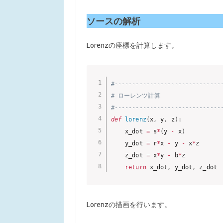
ソースの解析
Lorenzの座標を計算します。
#------------------------------
# ローレンツ計算
#------------------------------
def
lorenz
(
x
,
 y
,
 z
)
:
    x_dot 
=
 s
*
(
y 
-
 x
)
    y_dot 
=
 r
*
x 
-
 y 
-
 x
*
z

    z_dot 
=
 x
*
y 
-
 b
*
z

return
 x_dot
,
 y_dot
,
Lorenzの描画を行います。