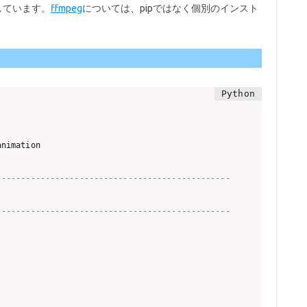
換しています。
ffmpeg
については、pipではなく個別のインスト
------------------------------------------------
------------------------------------------------