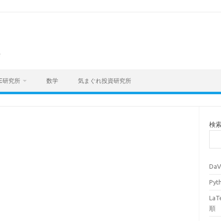
海
E研究所
数学
気まぐれ投資研究所
検
Da
Py
La
順