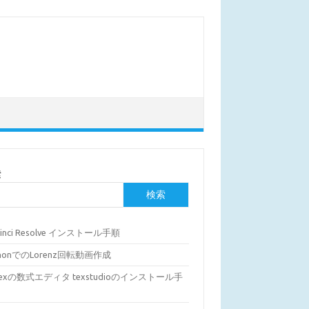
索
検索
Vinci Resolve インストール手順
thonでのLorenz回転動画作成
Texの数式エディタ texstudioのインストール手