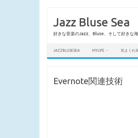
コ
ン
テ
Jazz Bluse Sea
ン
ツ
へ
好きな音楽のJazz、Bluse、そして好きな
ス
キ
ッ
プ
JAZZBLUSESEA
MYLIFE
気まぐれS
Evernote関連技術