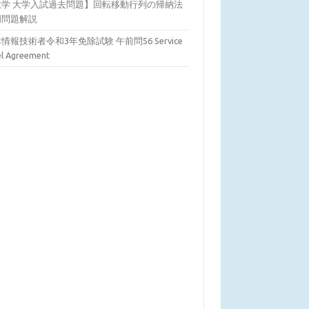
数学 大学入試過去問題】回転移動行列の帰納法
明問題解説
情報技術者令和3年免除試験 午前問56 Service
el Agreement