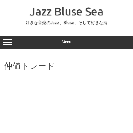
コ
ン
Jazz Bluse Sea
テ
ン
ツ
へ
好きな音楽のJazz、Bluse、そして好きな海
ス
キ
ッ
プ
Menu
仲値トレード