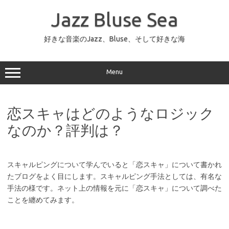
コ
ン
Jazz Bluse Sea
テ
ン
ツ
へ
好きな音楽のJazz、Bluse、そして好きな海
ス
キ
ッ
プ
Menu
恋スキャはどのようなロジック
なのか？評判は？
スキャルピングについて学んでいると「恋スキャ」について書かれ
たブログをよく目にします。スキャルピング手法としては、有名な
手法の様です。ネット上の情報を元に「恋スキャ」について調べた
ことを纏めてみます。