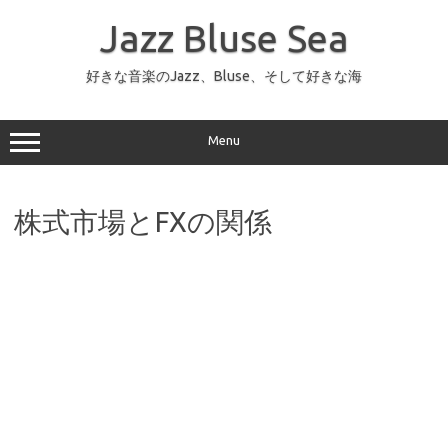
コ
ン
Jazz Bluse Sea
テ
ン
ツ
へ
好きな音楽のJazz、Bluse、そして好きな海
ス
キ
ッ
プ
Menu
株式市場とFXの関係