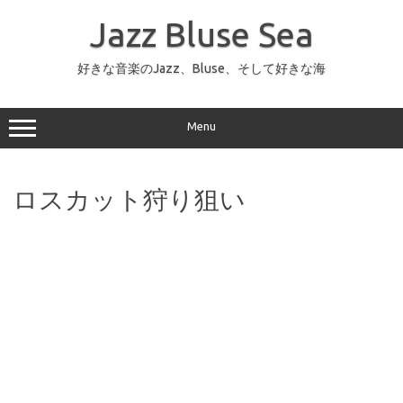
コ
ン
Jazz Bluse Sea
テ
ン
ツ
へ
好きな音楽のJazz、Bluse、そして好きな海
ス
キ
ッ
プ
Menu
ロスカット狩り狙い