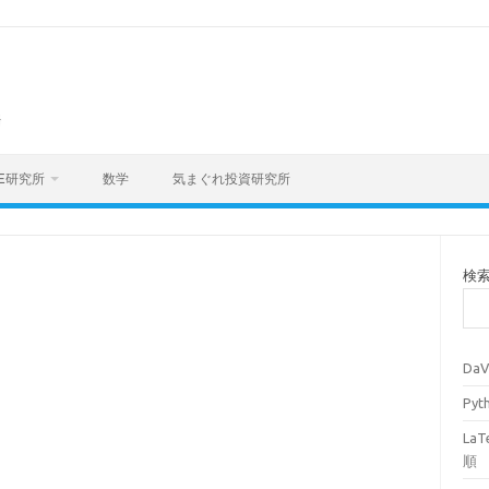
海
E研究所
数学
気まぐれ投資研究所
検
Da
Py
La
順