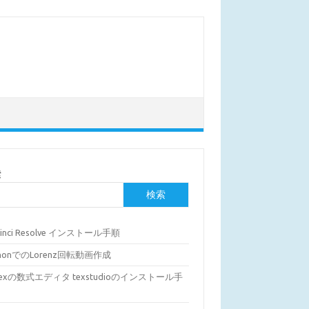
索
検索
Vinci Resolve インストール手順
thonでのLorenz回転動画作成
Texの数式エディタ texstudioのインストール手