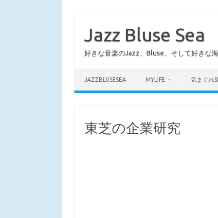
コ
ン
テ
Jazz Bluse Sea
ン
ツ
へ
好きな音楽のJazz、Bluse、そして好きな
ス
キ
ッ
プ
JAZZBLUSESEA
MYLIFE
気まぐれS
東芝の企業研究