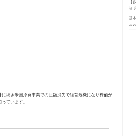
【
証
基本
Lev
計に続き米国原発事業での巨額損失で経営危機になり株価が
図っています。