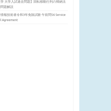
数学 大学入試過去問題】回転移動行列の帰納法
明問題解説
情報技術者令和3年免除試験 午前問56 Service
el Agreement