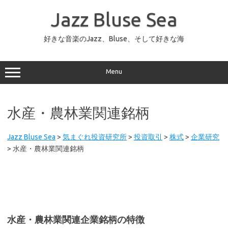
コ
ン
Jazz Bluse Sea
テ
ン
ツ
へ
好きな音楽のJazz、Bluse、そして好きな海
ス
キ
ッ
プ
Menu
水産・農林業関連銘柄
Jazz Bluse Sea
>
気まぐれ投資研究所
>
投資取引
>
株式
>
企業研究
>
水産・農林業関連銘柄
水産・農林業関連企業銘柄の特徴