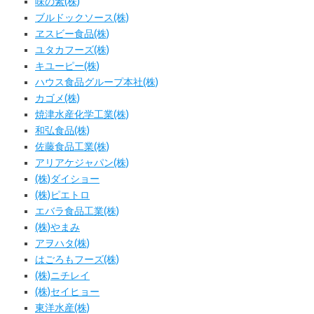
味の素(株)
ブルドックソース(株)
ヱスビー食品(株)
ユタカフーズ(株)
キユーピー(株)
ハウス食品グループ本社(株)
カゴメ(株)
焼津水産化学工業(株)
和弘食品(株)
佐藤食品工業(株)
アリアケジャパン(株)
(株)ダイショー
(株)ピエトロ
エバラ食品工業(株)
(株)やまみ
アヲハタ(株)
はごろもフーズ(株)
(株)ニチレイ
(株)セイヒョー
東洋水産(株)