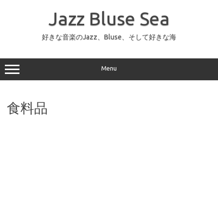
コ
ン
Jazz Bluse Sea
テ
ン
ツ
へ
好きな音楽のJazz、Bluse、そして好きな海
ス
キ
ッ
プ
Menu
食料品