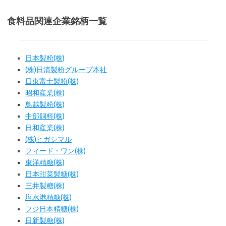
食料品関連企業銘柄一覧
日本製粉(株)
(株)日清製粉グループ本社
日東富士製粉(株)
昭和産業(株)
鳥越製粉(株)
中部飼料(株)
日和産業(株)
(株)ヒガシマル
フィード・ワン(株)
東洋精糖(株)
日本甜菜製糖(株)
三井製糖(株)
塩水港精糖(株)
フジ日本精糖(株)
日新製糖(株)