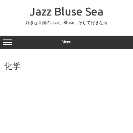
コ
ン
Jazz Bluse Sea
テ
ン
ツ
へ
好きな音楽のJazz、Bluse、そして好きな海
ス
キ
ッ
プ
Menu
化学