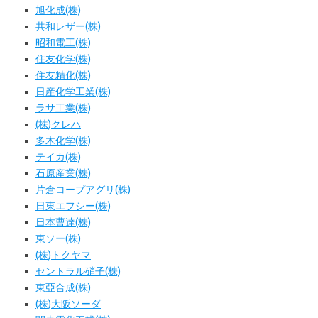
旭化成(株)
共和レザー(株)
昭和電工(株)
住友化学(株)
住友精化(株)
日産化学工業(株)
ラサ工業(株)
(株)クレハ
多木化学(株)
テイカ(株)
石原産業(株)
片倉コープアグリ(株)
日東エフシー(株)
日本曹達(株)
東ソー(株)
(株)トクヤマ
セントラル硝子(株)
東亞合成(株)
(株)大阪ソーダ