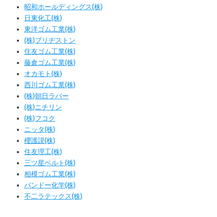
昭和ホールディングス(株)
日東化工(株)
東洋ゴム工業(株)
(株)ブリヂストン
住友ゴム工業(株)
藤倉ゴム工業(株)
オカモト(株)
西川ゴム工業(株)
(株)朝日ラバー
(株)ニチリン
(株)フコク
ニッタ(株)
櫻護謨(株)
住友理工(株)
三ツ星ベルト(株)
相模ゴム工業(株)
バンドー化学(株)
不二ラテックス(株)