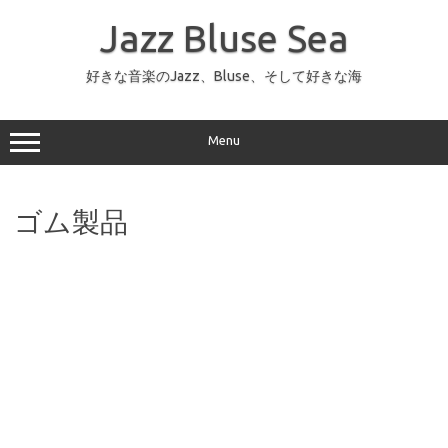
コ
ン
Jazz Bluse Sea
テ
ン
ツ
へ
好きな音楽のJazz、Bluse、そして好きな海
ス
キ
ッ
プ
Menu
ゴム製品