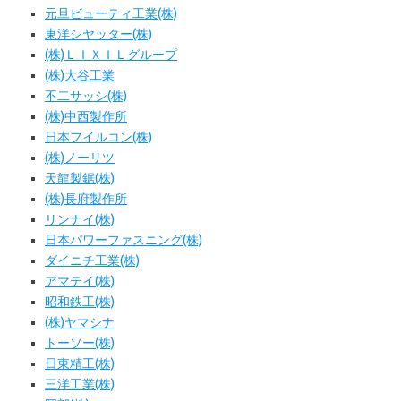
元旦ビューティ工業(株)
東洋シヤッター(株)
(株)ＬＩＸＩＬグループ
(株)大谷工業
不二サッシ(株)
(株)中西製作所
日本フイルコン(株)
(株)ノーリツ
天龍製鋸(株)
(株)長府製作所
リンナイ(株)
日本パワーファスニング(株)
ダイニチ工業(株)
アマテイ(株)
昭和鉄工(株)
(株)ヤマシナ
トーソー(株)
日東精工(株)
三洋工業(株)