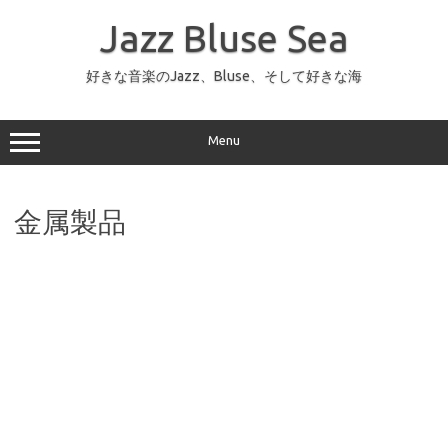
コ
ン
Jazz Bluse Sea
テ
ン
ツ
へ
好きな音楽のJazz、Bluse、そして好きな海
ス
キ
ッ
プ
Menu
金属製品