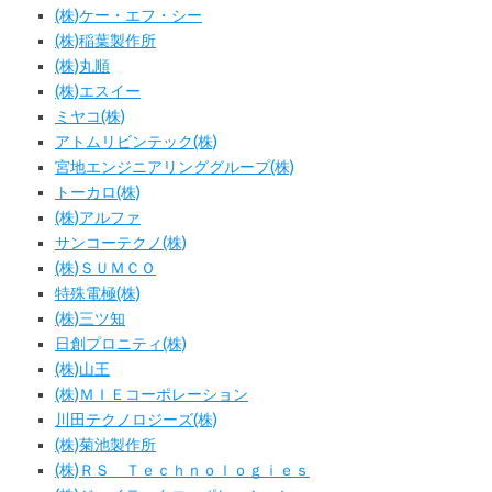
(株)ケー・エフ・シー
(株)稲葉製作所
(株)丸順
(株)エスイー
ミヤコ(株)
アトムリビンテック(株)
宮地エンジニアリンググループ(株)
トーカロ(株)
(株)アルファ
サンコーテクノ(株)
(株)ＳＵＭＣＯ
特殊電極(株)
(株)三ツ知
日創プロニティ(株)
(株)山王
(株)ＭＩＥコーポレーション
川田テクノロジーズ(株)
(株)菊池製作所
(株)ＲＳ Ｔｅｃｈｎｏｌｏｇｉｅｓ