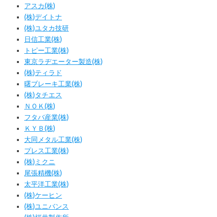
アスカ(株)
(株)デイトナ
(株)ユタカ技研
日信工業(株)
トピー工業(株)
東京ラヂエーター製造(株)
(株)ティラド
曙ブレーキ工業(株)
(株)タチエス
ＮＯＫ(株)
フタバ産業(株)
ＫＹＢ(株)
大同メタル工業(株)
プレス工業(株)
(株)ミクニ
尾張精機(株)
太平洋工業(株)
(株)ケーヒン
(株)ユニバンス