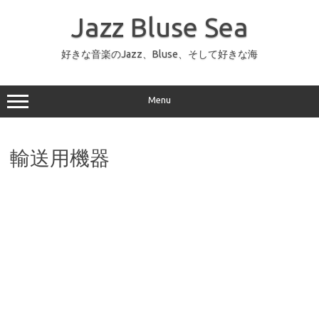
コ
ン
Jazz Bluse Sea
テ
ン
ツ
へ
好きな音楽のJazz、Bluse、そして好きな海
ス
キ
ッ
プ
Menu
輸送用機器