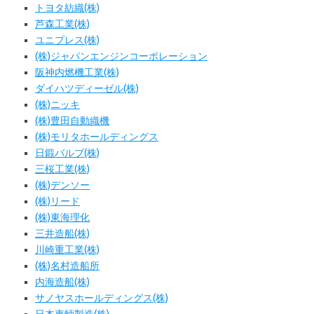
トヨタ紡織(株)
芦森工業(株)
ユニプレス(株)
(株)ジャパンエンジンコーポレーション
阪神内燃機工業(株)
ダイハツディーゼル(株)
(株)ニッキ
(株)豊田自動織機
(株)モリタホールディングス
日鍛バルブ(株)
三桜工業(株)
(株)デンソー
(株)リード
(株)東海理化
三井造船(株)
川崎重工業(株)
(株)名村造船所
内海造船(株)
サノヤスホールディングス(株)