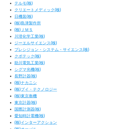
テルモ(株)
クリエートメディック(株)
日機装(株)
(株)島津製作所
(株)ＪＭＳ
川澄化学工業(株)
ジーエルサイエンス(株)
プレシジョン・システム・サイエンス(株)
クボテック(株)
助川電気工業(株)
シグマ光機(株)
長野計器(株)
(株)ナカニシ
(株)ブイ・テクノロジー
(株)東京衡機
東京計器(株)
国際計測器(株)
愛知時計電機(株)
(株)インターアクション