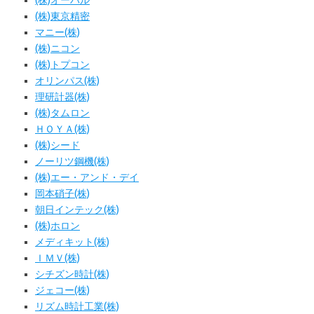
(株)オーバル
(株)東京精密
マニー(株)
(株)ニコン
(株)トプコン
オリンパス(株)
理研計器(株)
(株)タムロン
ＨＯＹＡ(株)
(株)シード
ノーリツ鋼機(株)
(株)エー・アンド・デイ
岡本硝子(株)
朝日インテック(株)
(株)ホロン
メディキット(株)
ＩＭＶ(株)
シチズン時計(株)
ジェコー(株)
リズム時計工業(株)