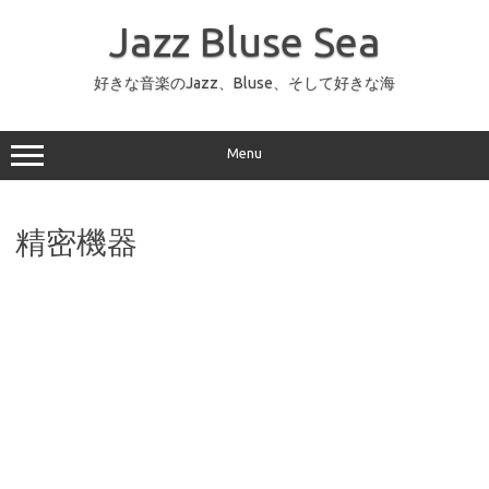
コ
ン
Jazz Bluse Sea
テ
ン
ツ
へ
好きな音楽のJazz、Bluse、そして好きな海
ス
キ
ッ
プ
Menu
精密機器