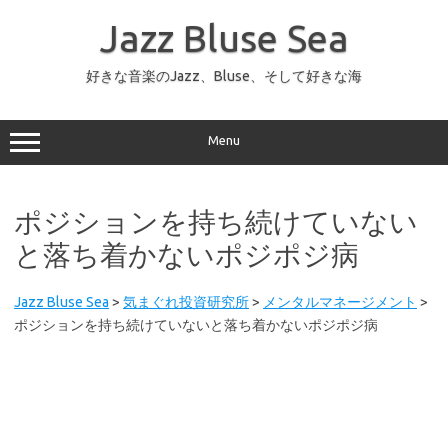
コ
ン
Jazz Bluse Sea
テ
ン
ツ
へ
好きな音楽のJazz、Bluse、そして好きな海
ス
キ
ッ
プ
Menu
ポジションを持ち続けていない
と落ち着かないポジポジ病
Jazz Bluse Sea
>
気まぐれ投資研究所
>
メンタルマネージメント
>
ポジションを持ち続けていないと落ち着かないポジポジ病