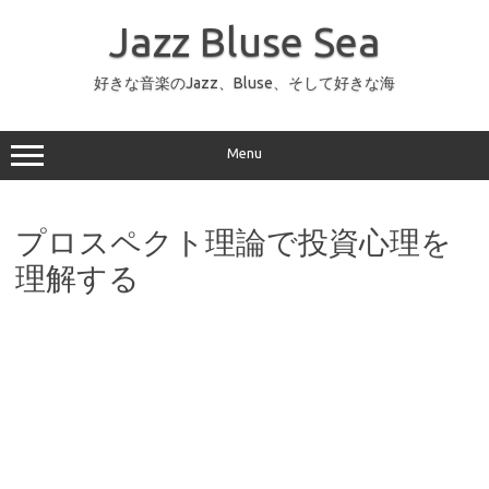
コ
ン
Jazz Bluse Sea
テ
ン
ツ
へ
好きな音楽のJazz、Bluse、そして好きな海
ス
キ
ッ
プ
Menu
プロスペクト理論で投資心理を
理解する