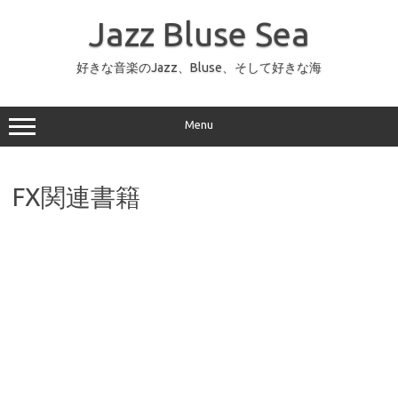
コ
ン
Jazz Bluse Sea
テ
ン
ツ
へ
好きな音楽のJazz、Bluse、そして好きな海
ス
キ
ッ
プ
Menu
FX関連書籍