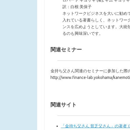
ロバート キヨサキ (著), キム キヨサキ (
訳：白根 美保子
ネットワークビジネスを大いに勧め
入れている著書らしく、ネットワー
ンスを広めようとしています。大統
るのも興味深いです。
関連セミナー
金持ち父さん関連のセミナーに参加した際
http://www.finance-lab.yokohama/kanemoti
関連サイト
「金持ち父さん 貧乏父さん」の著者