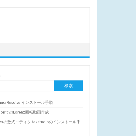
索
検索
Vinci Resolve インストール手順
thonでのLorenz回転動画作成
Texの数式エディタ texstudioのインストール手