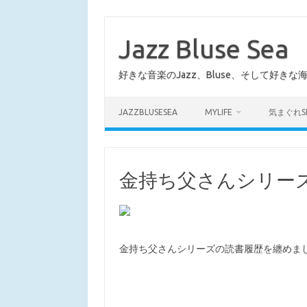
コ
ン
テ
Jazz Bluse Sea
ン
ツ
へ
好きな音楽のJazz、Bluse、そして好きな
ス
キ
ッ
プ
JAZZBLUSESEA
MYLIFE
気まぐれS
金持ち父さんシリー
金持ち父さんシリーズの読書履歴を纏めま