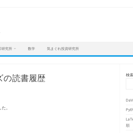
海
E研究所
数学
気まぐれ投資研究所
検
ズの読書履歴
Da
した。
Py
La
順