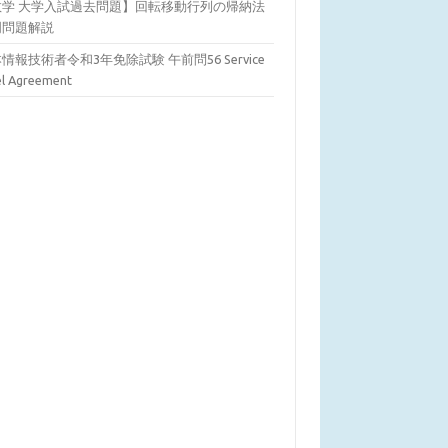
数学 大学入試過去問題】回転移動行列の帰納法
明問題解説
情報技術者令和3年免除試験 午前問56 Service
el Agreement