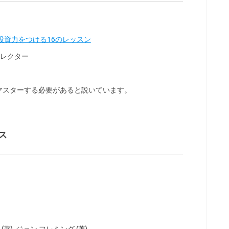
投資力をつける16のレッスン
 レクター
マスターする必要があると説いています。
ス