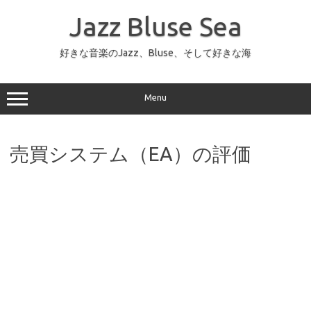
コ
ン
Jazz Bluse Sea
テ
ン
ツ
へ
好きな音楽のJazz、Bluse、そして好きな海
ス
キ
ッ
プ
Menu
売買システム（EA）の評価