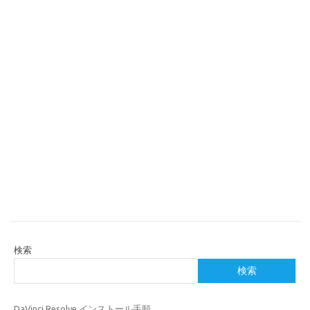
検索
検索
DaVinci Resolve インストール手順