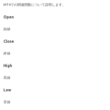
MT4での関連関数について説明します。
Open
始値
Close
終値
High
高値
Low
安値