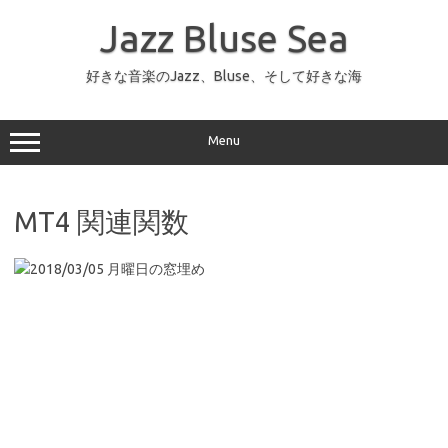
コ
ン
Jazz Bluse Sea
テ
ン
ツ
へ
好きな音楽のJazz、Bluse、そして好きな海
ス
キ
ッ
プ
Menu
MT4 関連関数