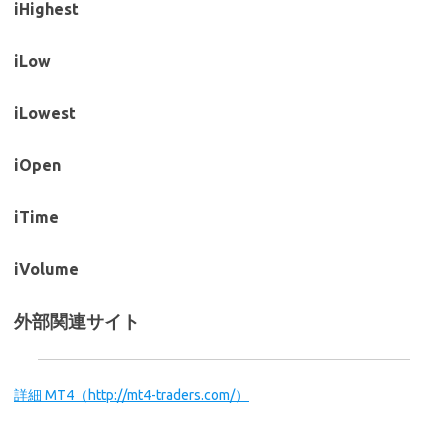
iHighest
iLow
iLowest
iOpen
iTime
iVolume
外部関連サイト
詳細 MT4（http://mt4-traders.com/）