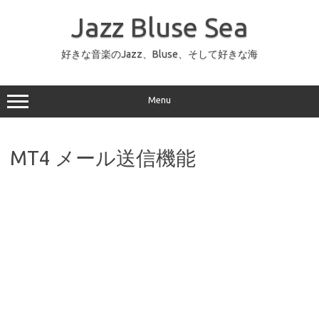
コ
ン
Jazz Bluse Sea
テ
ン
ツ
へ
好きな音楽のJazz、Bluse、そして好きな海
ス
キ
ッ
プ
Menu
MT4 メール送信機能