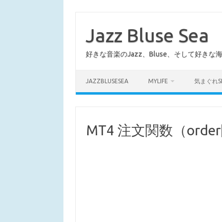
コ
ン
テ
Jazz Bluse Sea
ン
ツ
へ
好きな音楽のJazz、Bluse、そして好きな
ス
キ
ッ
プ
JAZZBLUSESEA
MYLIFE
気まぐれS
MT4 注文関数（orde