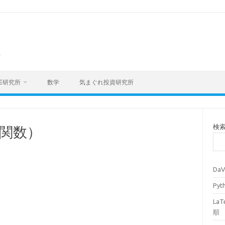
海
E研究所
数学
気まぐれ投資研究所
検
r関数）
Da
Py
La
順