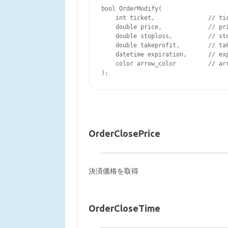
bool OrderModify(

    int ticket,               // tic
    double price,             // pri
    double stoploss,          // sto
    double takeprofit,        // tak
    datetime expiration,      // exp
    color arrow_color         // arr
OrderClosePrice
決済価格を取得
OrderCloseTime