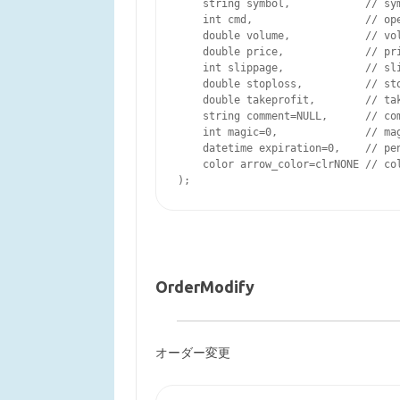
    string symbol,            // sym
    int cmd,                  // ope
    double volume,            // vol
    double price,             // pri
    int slippage,             // sli
    double stoploss,          // sto
    double takeprofit,        // tak
    string comment=NULL,      // com
    int magic=0,              // mag
    datetime expiration=0,    // pen
    color arrow_color=clrNONE // col
OrderModify
オーダー変更