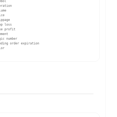
bol 

ration 

ume 

ce 

ppage 

p loss 

e profit 

ment 

ic number 

ding order expiration 

or 
