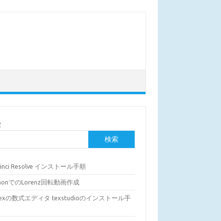
索
検索
Vinci Resolve インストール手順
thonでのLorenz回転動画作成
Texの数式エディタ texstudioのインストール手