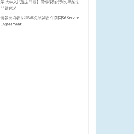
数学 大学入試過去問題】回転移動行列の帰納法
明問題解説
情報技術者令和3年免除試験 午前問56 Service
el Agreement