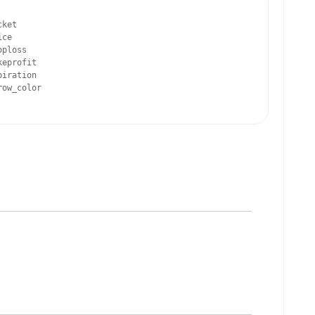
ket

ce

ploss

eprofit

iration

ow_color         
