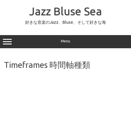
コ
ン
Jazz Bluse Sea
テ
ン
ツ
へ
好きな音楽のJazz、Bluse、そして好きな海
ス
キ
ッ
プ
Menu
Timeframes 時間軸種類