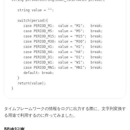
   string value = "";   

   switch(period){

      case PERIOD_M1:  value = "M1";   break;

      case PERIOD_M5:  value = "M5";   break;

      case PERIOD_M15: value = "M15";  break;

      case PERIOD_M30: value = "M30";  break;

      case PERIOD_H1:  value = "H1";   break;

      case PERIOD_H4:  value = "H4";   break;

      case PERIOD_D1:  value = "D1";   break;

      case PERIOD_W1:  value = "W1";   break;

      case PERIOD_MN1: value = "MN1";  break;

      default: break;

   }   

   return(value);

タイムフレームワークの情報をログに出力する際に、文字列変換す
る用途で利用するのに作ってみました。
関連記事