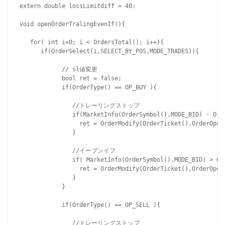
extern double lossLimitdiff = 40;

void openOrderTralingEvenIf(){

   for( int i=0; i < OrdersTotal(); i++){

      if(OrderSelect(i,SELECT_BY_POS,MODE_TRADES)){   

            // sl値変更

            bool ret = false;

            if(OrderType() == OP_BUY ){

               //トレーリングストップ

               if(MarketInfo(OrderSymbol(),MODE_BID) - Ord
                 ret = OrderModify(OrderTicket(),OrderOpen
               }

               //イーブンイフ

               if( MarketInfo(OrderSymbol(),MODE_BID) > Or
                 ret = OrderModify(OrderTicket(),OrderOpen
               }

            }

            if(OrderType() == OP_SELL ){

               //トレーリングストップ
