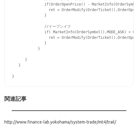
               if(OrderOpenPrice() - MarketInfo(OrderSymbo
                 ret = OrderModify(OrderTicket(),OrderOpen
               }

               //イーブンイフ               

               if( MarketInfo(OrderSymbol(),MODE_ASK) < Or
                 ret = OrderModify(OrderTicket(),OrderOpen
               }

            }

      }

   }

関連記事
http://www.finance-lab.yokohama/system-trade/mt4/trail/