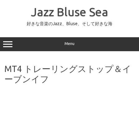
コ
ン
Jazz Bluse Sea
テ
ン
ツ
へ
好きな音楽のJazz、Bluse、そして好きな海
ス
キ
ッ
プ
Menu
MT4 トレーリングストップ＆イ
ーブンイフ