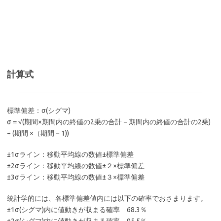
計算式
標準偏差：σ(シグマ)
σ＝√(期間×期間内の終値の2乗の合計－期間内の終値の合計の2乗)
÷ (期間 ×（期間－1))
±1σライン：移動平均線の数値±標準偏差
±2σライン：移動平均線の数値±２×標準偏差
±3σライン：移動平均線の数値±３×標準偏差
統計学的には、各標準偏差値内には以下の確率でおさまります。
±1σ(シグマ)内に値動きが収まる確率 68.3％