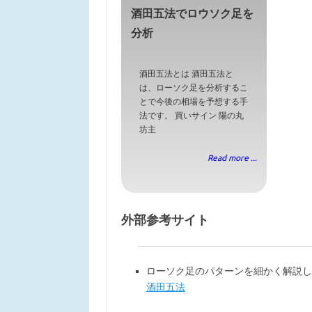
酒田五法でロウソク足を
分析
酒田五法とは 酒田五法と
は、ローソク足を分析するこ
とで今後の相場を予想する手
法です。 買いサイン 陽の丸
坊主
Read more ...
外部参考サイト
ローソク足のパターンを細かく解説し
酒田五法