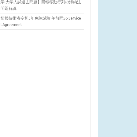
数学 大学入試過去問題】回転移動行列の帰納法
明問題解説
情報技術者令和3年免除試験 午前問56 Service
el Agreement