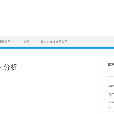
海
E研究所
数学
気まぐれ投資研究所
検
ト分析
Da
Py
La
順