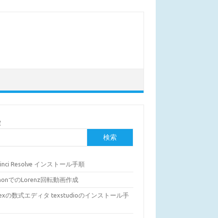
索
検索
Vinci Resolve インストール手順
thonでのLorenz回転動画作成
Texの数式エディタ texstudioのインストール手