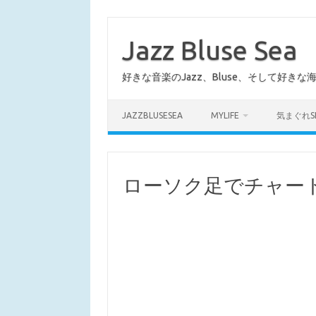
コ
ン
テ
Jazz Bluse Sea
ン
ツ
へ
好きな音楽のJazz、Bluse、そして好きな
ス
キ
ッ
プ
JAZZBLUSESEA
MYLIFE
気まぐれS
ローソク足でチャー