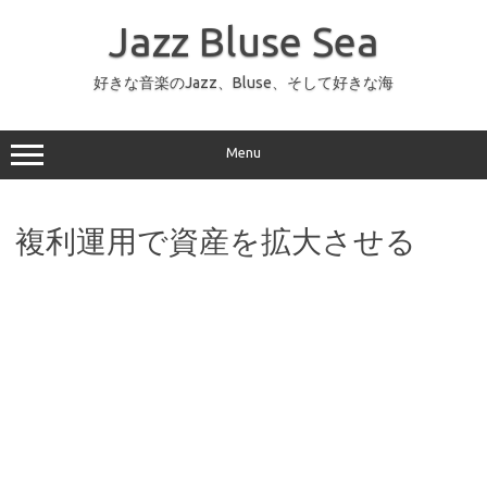
コ
ン
Jazz Bluse Sea
テ
ン
ツ
へ
好きな音楽のJazz、Bluse、そして好きな海
ス
キ
ッ
プ
Menu
複利運用で資産を拡大させる