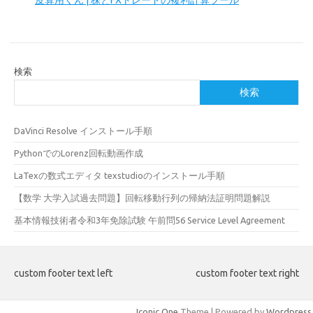
皮算用くん | 株とFXトレードの複利計算ツール
検索
検索
DaVinci Resolve インストール手順
PythonでのLorenz回転動画作成
LaTexの数式エディタ texstudioのインストール手順
【数学 大学入試過去問題】回転移動行列の帰納法証明問題解説
基本情報技術者令和3年免除試験 午前問56 Service Level Agreement
custom footer text left
custom footer text right
Iconic One
Theme | Powered by
Wordpress