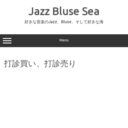
コ
ン
Jazz Bluse Sea
テ
ン
ツ
へ
好きな音楽のJazz、Bluse、そして好きな海
ス
キ
ッ
プ
Menu
打診買い、打診売り