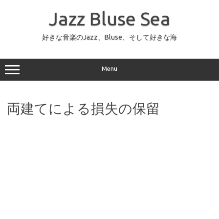
コ
ン
Jazz Bluse Sea
テ
ン
ツ
へ
好きな音楽のJazz、Bluse、そして好きな海
ス
キ
ッ
プ
Menu
両建てによる損失の保留