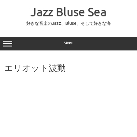
コ
ン
Jazz Bluse Sea
テ
ン
ツ
へ
好きな音楽のJazz、Bluse、そして好きな海
ス
キ
ッ
プ
Menu
エリオット波動