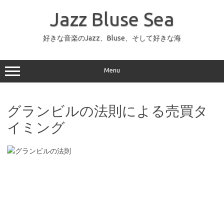
コ
ン
Jazz Bluse Sea
テ
ン
ツ
へ
好きな音楽のJazz、Bluse、そして好きな海
ス
キ
ッ
プ
Menu
グランビルの法則による売買タ
イミング