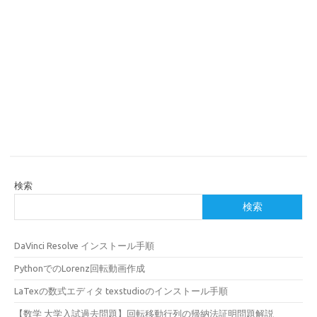
検索
検索
DaVinci Resolve インストール手順
PythonでのLorenz回転動画作成
LaTexの数式エディタ texstudioのインストール手順
【数学 大学入試過去問題】回転移動行列の帰納法証明問題解説