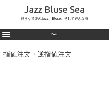
コ
ン
Jazz Bluse Sea
テ
ン
ツ
へ
好きな音楽のJazz、Bluse、そして好きな海
ス
キ
ッ
プ
Menu
指値注文・逆指値注文