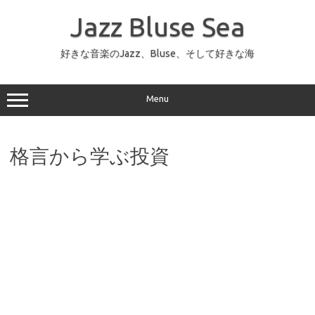
コ
ン
Jazz Bluse Sea
テ
ン
ツ
へ
好きな音楽のJazz、Bluse、そして好きな海
ス
キ
ッ
プ
Menu
格言から学ぶ投資