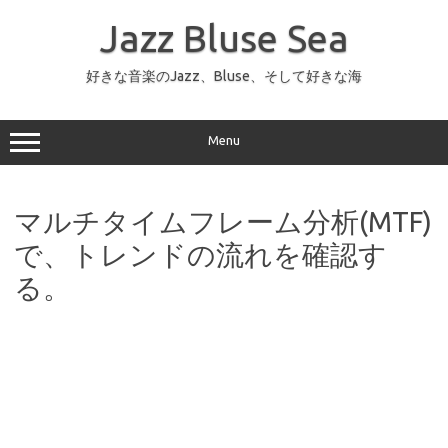
コ
ン
Jazz Bluse Sea
テ
ン
ツ
へ
好きな音楽のJazz、Bluse、そして好きな海
ス
キ
ッ
プ
Menu
マルチタイムフレーム分析(MTF)
で、トレンドの流れを確認す
る。