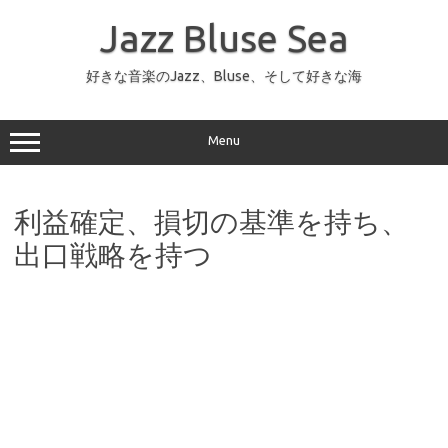
コ
ン
Jazz Bluse Sea
テ
ン
ツ
へ
好きな音楽のJazz、Bluse、そして好きな海
ス
キ
ッ
プ
Menu
利益確定、損切の基準を持ち、
出口戦略を持つ