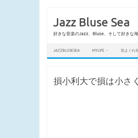
コ
ン
テ
Jazz Bluse Sea
ン
ツ
へ
好きな音楽のJazz、Bluse、そして好きな
ス
キ
ッ
プ
JAZZBLUSESEA
MYLIFE
気まぐれS
損小利大で損は小さ