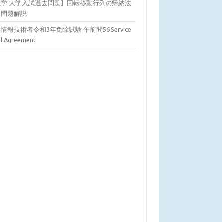
数学 大学入試過去問題】回転移動行列の帰納法
明問題解説
情報技術者令和3年免除試験 午前問56 Service
el Agreement