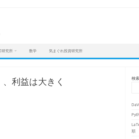
海
E研究所
数学
気まぐれ投資研究所
検
く、利益は大きく
Da
Py
La
順