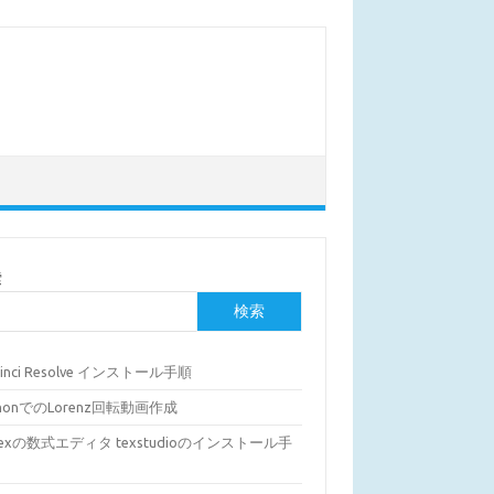
索
検索
Vinci Resolve インストール手順
thonでのLorenz回転動画作成
Texの数式エディタ texstudioのインストール手