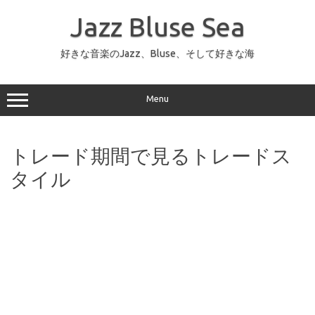
コ
ン
Jazz Bluse Sea
テ
ン
ツ
へ
好きな音楽のJazz、Bluse、そして好きな海
ス
キ
ッ
プ
Menu
トレード期間で見るトレードス
タイル