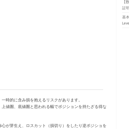
【
証
基本
Lev
、一時的に含み損を抱えるリスクがあります。
、上値圏、底値圏と思われる幅でポジションを持たざる得な
怖心が芽生え、ロスカット（損切り）をしたり逆ポジショを