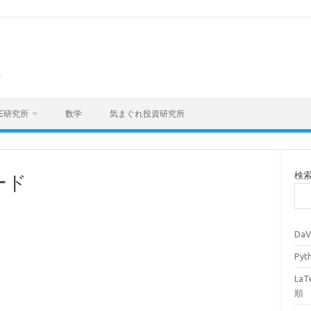
海
E研究所
数学
気まぐれ投資研究所
検
ード
Da
Py
La
順