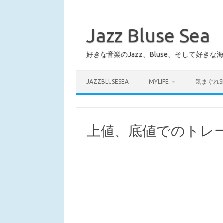
コ
ン
テ
Jazz Bluse Sea
ン
ツ
へ
好きな音楽のJazz、Bluse、そして好きな
ス
キ
ッ
プ
JAZZBLUSESEA
MYLIFE
気まぐれS
上値、底値でのトレ