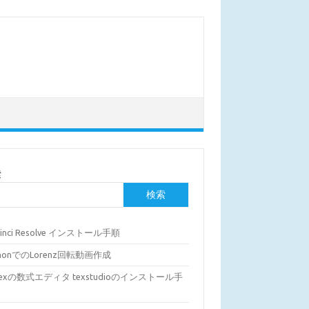
索
検索
Vinci Resolve インストール手順
thonでのLorenz回転動画作成
Texの数式エディタ texstudioのインストール手