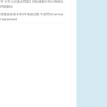
数学 大学入試過去問題】回転移動行列の帰納法
明問題解説
情報技術者令和3年免除試験 午前問56 Service
el Agreement