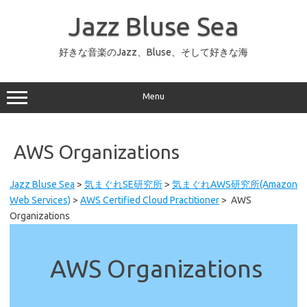
コ
ン
Jazz Bluse Sea
テ
ン
ツ
へ
好きな音楽のJazz、Bluse、そして好きな海
ス
キ
ッ
プ
Menu
AWS Organizations
Jazz Bluse Sea
>
気まぐれSE研究所
>
気まぐれAWS研究所(Amazon
Web Services)
>
AWS Certified Cloud Practitioner
>
AWS
Organizations
AWS Organizations