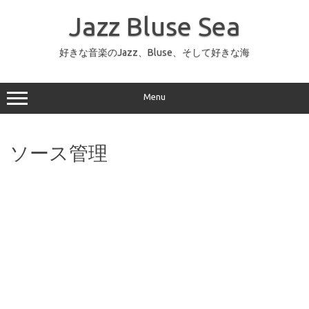
コ
ン
Jazz Bluse Sea
テ
ン
ツ
へ
好きな音楽のJazz、Bluse、そして好きな海
ス
キ
ッ
プ
Menu
ソース管理