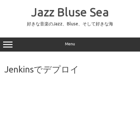
コ
ン
Jazz Bluse Sea
テ
ン
ツ
へ
好きな音楽のJazz、Bluse、そして好きな海
ス
キ
ッ
プ
Menu
Jenkinsでデプロイ