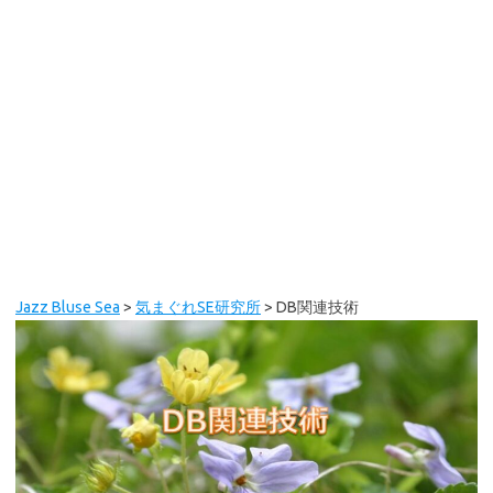
Jazz Bluse Sea
>
気まぐれSE研究所
>
DB関連技術