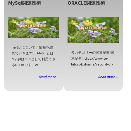
MySql関連技術
ORACLE関連技術
mySplについて、情報を纏
各カテゴリーの関連記事 関
めていきます。 MySqlとは
連記事 https://www.se-
MySplはOSSとして利用でき
lab.yokohama/record-of-
るRSDBです。W
Read more ...
Read more ...