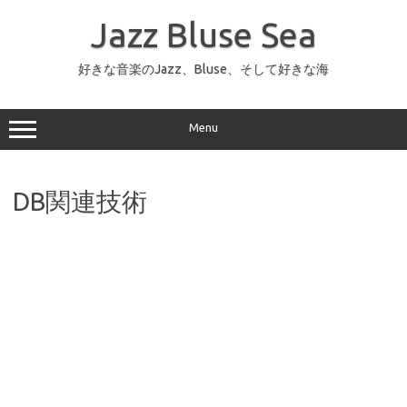
コ
ン
Jazz Bluse Sea
テ
ン
ツ
へ
好きな音楽のJazz、Bluse、そして好きな海
ス
キ
ッ
プ
Menu
DB関連技術