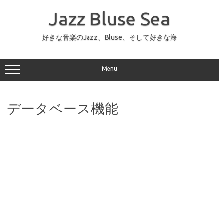
コ
ン
Jazz Bluse Sea
テ
ン
ツ
へ
好きな音楽のJazz、Bluse、そして好きな海
ス
キ
ッ
プ
Menu
データベース機能