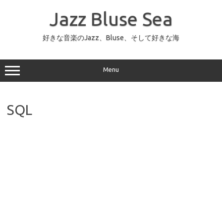
コ
ン
Jazz Bluse Sea
テ
ン
ツ
へ
好きな音楽のJazz、Bluse、そして好きな海
ス
キ
ッ
プ
Menu
SQL