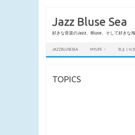
コ
ン
テ
Jazz Bluse Sea
ン
ツ
へ
好きな音楽のJazz、Bluse、そして好きな
ス
キ
ッ
プ
JAZZBLUSESEA
MYLIFE
気まぐれS
TOPICS