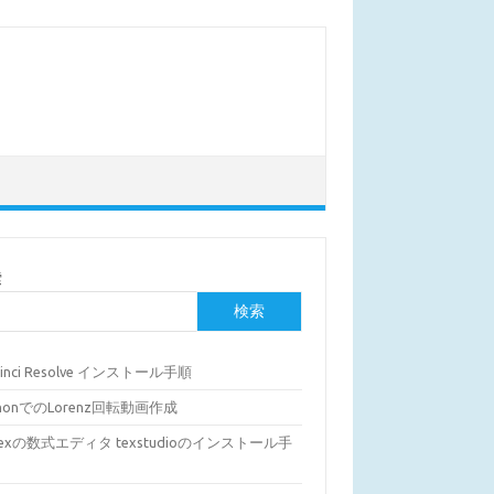
索
検索
Vinci Resolve インストール手順
thonでのLorenz回転動画作成
Texの数式エディタ texstudioのインストール手