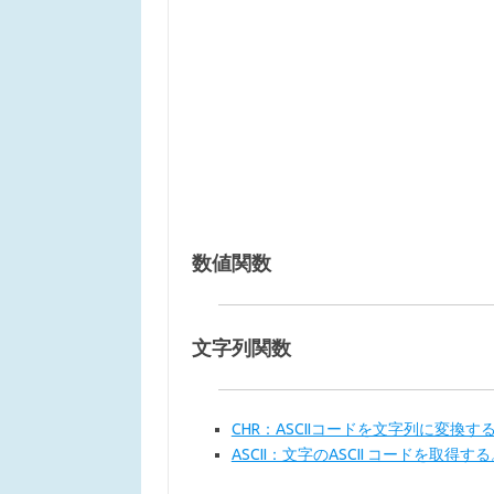
数値関数
文字列関数
CHR：ASCIIコードを文字列に変換す
ASCII：文字のASCII コードを取得す