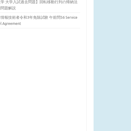
数学 大学入試過去問題】回転移動行列の帰納法
明問題解説
情報技術者令和3年免除試験 午前問56 Service
el Agreement