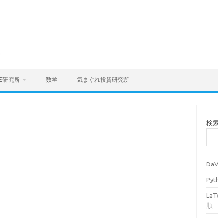
海
E研究所
数学
気まぐれ投資研究所
検
Da
Py
La
順