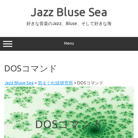
コ
ン
Jazz Bluse Sea
テ
ン
ツ
へ
好きな音楽のJazz、Bluse、そして好きな海
ス
キ
ッ
プ
Menu
DOSコマンド
Jazz Bluse Sea
>
気まぐれSE研究所
>
DOSコマンド
DOSコマンド