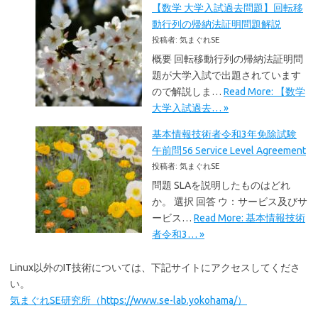
【数学 大学入試過去問題】回転移
動行列の帰納法証明問題解説
投稿者: 気まぐれSE
概要 回転移動行列の帰納法証明問
題が大学入試で出題されています
ので解説しま…
Read More: 【数学
大学入試過去… »
基本情報技術者令和3年免除試験
午前問56 Service Level Agreement
投稿者: 気まぐれSE
問題 SLAを説明したものはどれ
か。 選択 回答 ウ：サービス及びサ
ービス…
Read More: 基本情報技術
者令和3… »
Linux以外のIT技術については、下記サイトにアクセスしてくださ
い。
気まぐれSE研究所（https://www.se-lab.yokohama/）